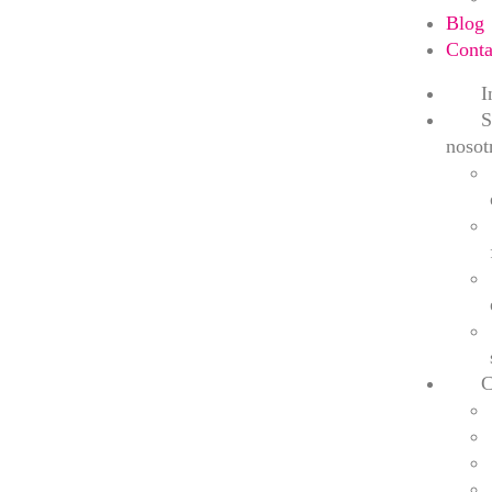
Blog
Conta
I
S
nosot
C