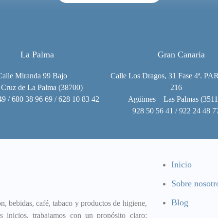
La Palma
Gran Canaria
Calle Miranda 99 Bajo
Calle Los Dragos, 31 Fase 4ª. PA
 Cruz de La Palma (38700)
216
49 / 680 38 96 69 / 628 10 83 42
Agüimes – Las Palmas (3511
928 50 56 41 / 922 24 48 7
Inicio
Sobre nosotr
Blog
, bebidas, café, tabaco y productos de higiene,
 inicios, trabajamos con un propósito claro: