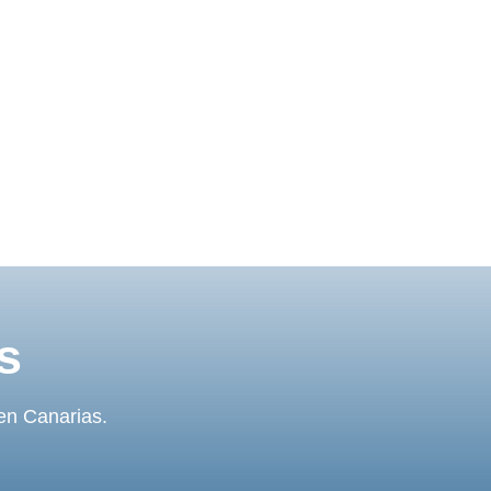
s
 en Canarias.