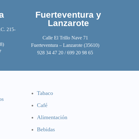
a
Fuerteventura y
Lanzarote
RC. 215-
Calle El Trillo Nave 71
8)
Fuerteventura – Lanzarote (35610)
7
928 34 47 20 / 699 20 98 65
Tabaco
os
Café
Alimentación
Bebidas