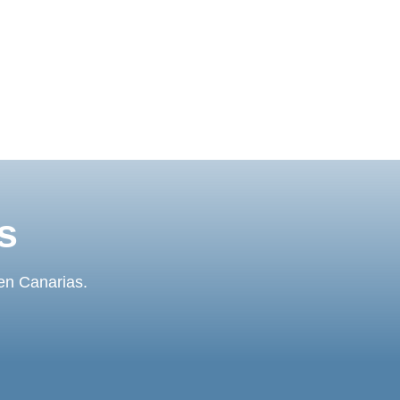
s
 en Canarias.