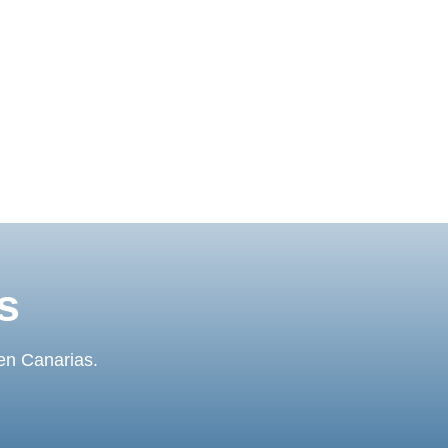
s
 en Canarias.