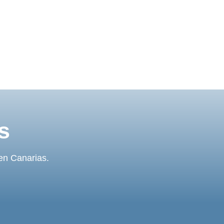
s
 en Canarias.