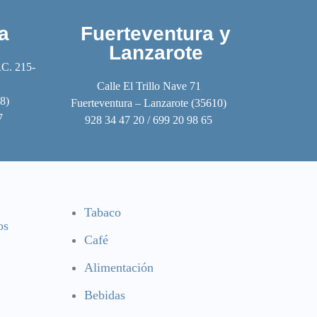
a
Fuerteventura y
Lanzarote
RC. 215-
Calle El Trillo Nave 71
8)
Fuerteventura – Lanzarote (35610)
7
928 34 47 20 / 699 20 98 65
Tabaco
os
Café
Alimentación
Bebidas