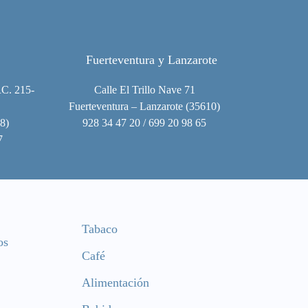
Fuerteventura y Lanzarote
RC. 215-
Calle El Trillo Nave 71
Fuerteventura – Lanzarote (35610)
8)
928 34 47 20 / 699 20 98 65
7
Tabaco
os
Café
Alimentación