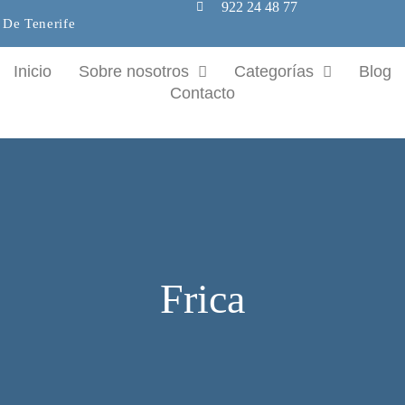
922 24 48 77
 De Tenerife
Inicio
Sobre nosotros
Categorías
Blog
Contacto
Frica